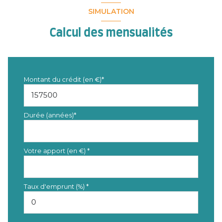
SIMULATION
Calcul des mensualités
Montant du crédit (en €)*
Durée (années)*
Votre apport (en €) *
Taux d'emprunt (%) *