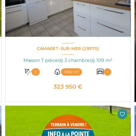
CAMARET-SUR-MER (29570)
Maison 7 pièce(s) 3 chambre(s) 109 m²
2
1082 m²
1
323 950 €
VOIR LE BIEN