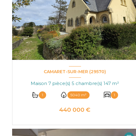
CAMARET-SUR-MER (29570)
Maison 7 pièce(s) 5 chambre(s) 147 m²
1
5040 m²
1
440 000 €
VOIR LE BIEN