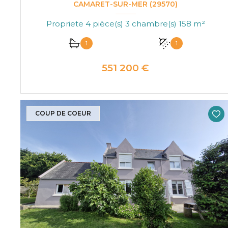
CAMARET-SUR-MER (29570)
Propriete 4 pièce(s) 3 chambre(s) 158 m²
1
1
551 200 €
VOIR LE BIEN
COUP DE COEUR