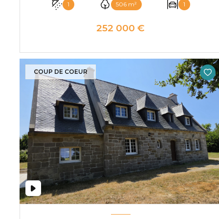
1
506 m²
1
252 000 €
VOIR LE BIEN
COUP DE COEUR