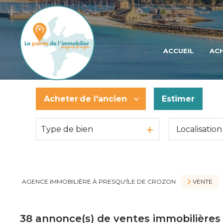
ACCUEIL
AC
Acheter
de l'ancien
Estimer
Type de bien
De l'ancien
De l'immo pro
AGENCE IMMOBILIÈRE À PRESQU'ÎLE DE CROZON
VENTE
38
annonce(s) de ventes immobilières