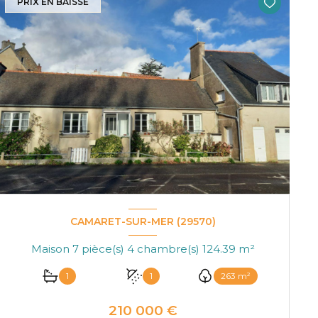
PRIX EN BAISSE
CAMARET-SUR-MER (29570)
Maison 7 pièce(s) 4 chambre(s) 124.39 m²
1
1
263 m²
210 000 €