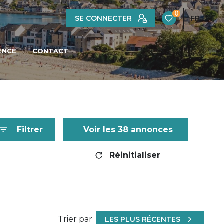
0
SE CONNECTER
FR
ENCE
CONTACT
Filtrer
Voir les
38
annonces
Réinitialiser
Trier par
LES PLUS RÉCENTES