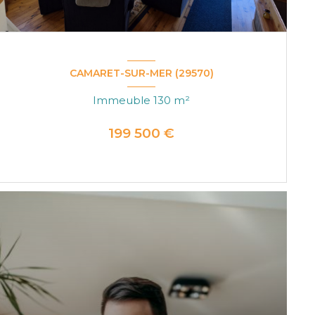
CAMARET-SUR-MER (29570)
Immeuble 130 m²
199 500 €
VOIR LE BIEN