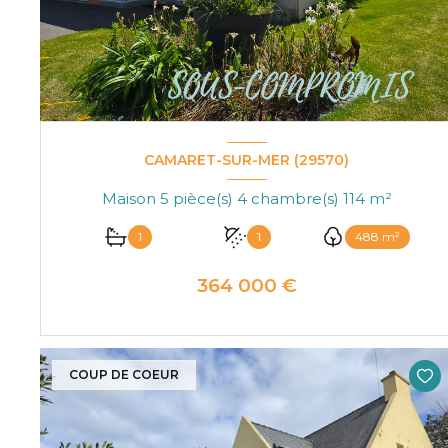
CAMARET-SUR-MER (29570)
Maison 5 pièce(s) 4 chambre(s) 114 m²
1
1
488 m²
364 000 €
VOIR LE BIEN
COUP DE COEUR