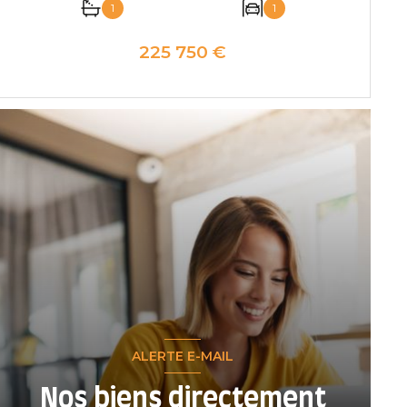
1
1
225 750 €
VOIR LE BIEN
ALERTE E-MAIL
Nos biens directement