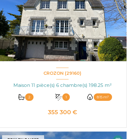
CROZON (29160)
Maison 11 pièce(s) 6 chambre(s) 198.25 m²
2
1
815 m²
355 300 €
VOIR LE BIEN