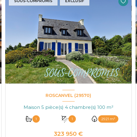
SOUS-COMPROMIS
EXCLUSIF
ROSCANVEL (29570)
Maison 5 pièce(s) 4 chambre(s) 100 m²
1
1
2921 m²
323 950 €