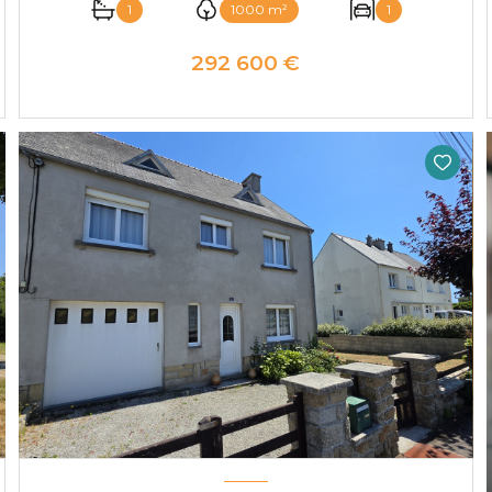
1
1000 m²
1
292 600 €
VOIR LE BIEN