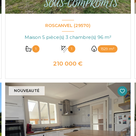
ROSCANVEL (29570)
Maison 5 pièce(s) 3 chambre(s) 96 m²
1
1
1529 m²
210 000 €
VOIR LE BIEN
NOUVEAUTÉ