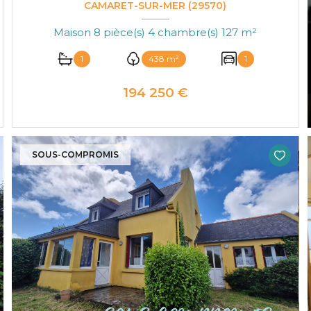
CAMARET-SUR-MER (29570)
Maison 8 pièce(s) 4 chambre(s) 127 m²
1
438 m²
1
194 250 €
VOIR LE BIEN
SOUS-COMPROMIS