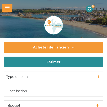
0
FR
Acheter
de l'ancien
Estimer
De l'ancien
De l'immo pro
Type de bien
Budget